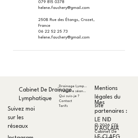
079 815 0378
helene.fauchery@gmail.com
250B Rue des Étangs, Crozet,
France
06 22 52 25 73
helene.fauchery@gmail.com
Drainage Lymphatique ?
Mentions
Cabinet De Drainage
Première séance
légales du
Qui suis-je ?
Lymphatique
Contact
Mes
site
Tarifs
Suivez moi
partenaires :
sur les
LE NID
© 2026 CDL
réseaux
D'AGLAIA
Cabinet De
LE CLAFG
Instagram