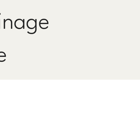
inage
e